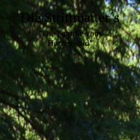
Die Strittmatter´s
"Die Familie vom
Hotzenwald"